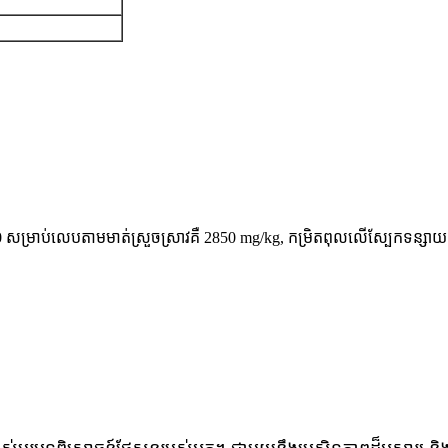
 សម្រាប់​លេប​តាម​មាត់ស្រួចស្រាវ​គឺ 2850 mg/kg, កម្រិត​ពុល​លើ​ស្បែក​ទន្