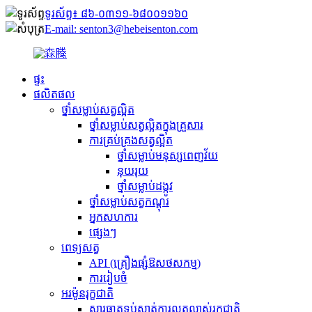
ទូរស័ព្ទ៖ ៨៦-០៣១១-៦៨០០១១៦០
E-mail: senton3@hebeisenton.com
ផ្ទះ
ផលិតផល
ថ្នាំសម្លាប់សត្វល្អិត
ថ្នាំសម្លាប់សត្វល្អិតក្នុងគ្រួសារ
ការគ្រប់គ្រងសត្វល្អិត
ថ្នាំសម្លាប់មនុស្សពេញវ័យ
នុយ​រុយ
ថ្នាំសម្លាប់ដង្កូវ
ថ្នាំសម្លាប់សត្វកណ្ដុរ
អ្នកសហការ
ផ្សេងៗ
ពេទ្យសត្វ
API (គ្រឿងផ្សំឱសថសកម្ម)
ការរៀបចំ
អរម៉ូនរុក្ខជាតិ
សារធាតុ​ទប់ស្កាត់​ការលូតលាស់​រុក្ខជាតិ