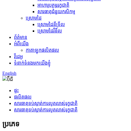
អាហារូបត្ថម្ភរុក្ខជាតិ
សារធាតុជំនួយកសិកម្ម
ស្រោមដៃ
ស្រោមដៃនីទ្រីល
ស្រោមដៃវីនីល
ព័ត៌មាន
អំពីយើង
កាតាឡុកផលិតផល
វីដេអូ
ទំនាក់ទំនងមកយើងខ្ញុំ
English
ផ្ទះ
ផលិតផល
សារធាតុ​ទប់ស្កាត់​ការលូតលាស់​រុក្ខជាតិ
សារធាតុ​ទប់ស្កាត់​ការលូតលាស់​រុក្ខជាតិ
ប្រភេទ