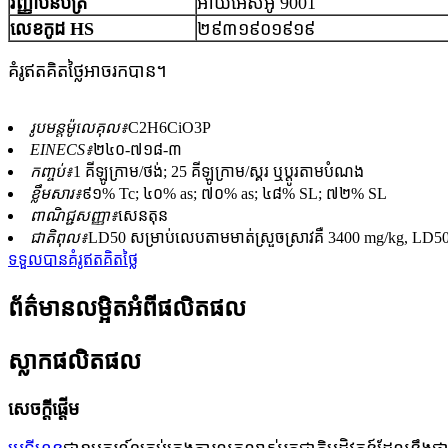
វិញ្ញាបនបត្រ
អាយអេសអូ 9001
លេខកូដ HS
២៩៣១៩០១៩១៩
គំរូឥតគិតថ្លៃអាចរកបាន។
រូបមន្តម៉ូលេគុល៖
C2H6CiO3P
EINECS៖
២៤០-៧១៨-៣
កញ្ចប់៖
1 គីឡូក្រាម/ថង់; 25 គីឡូក្រាម/ស្គរ ឬប្ដូរតាមបំណង
ខ្លឹមសារ៖
៩១% Tc; ៤០% as; ៧០% as; ៤៨% SL; ៧២% SL
ពាណិជ្ជសញ្ញា៖
សេនតុន
ជាតិពុល៖
LD50 សម្រាប់​លេប​តាម​មាត់​ស្រួចស្រាវ​គឺ 3400 mg/kg, LD50
ទទួលបានគំរូឥតគិតថ្លៃ
ព័ត៌មានលម្អិតអំពីផលិតផល
ស្លាកផលិតផល
សេចក្តីផ្តើម