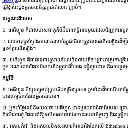
អេទីហ្វុន
ជាឧបករណ៍​គ្រប់គ្រង​ការលូតលាស់​រុក្ខជាតិ​បដិវត្តន៍​ដែល​នឹង​ផ្
ធ្វើឱ្យបេះដូងអ្នកចូលចិត្តរុក្ខជាតិលោតញាប់។
លក្ខណៈពិសេស
១. អេធីហ្វុន គឺជាសមាសធាតុគីមីដ៏មានឥទ្ធិពលមួយដែលជំរុញការលូតលាស
2. សារធាតុ​គ្រប់គ្រង​ការលូតលាស់​រុក្ខជាតិ​នេះ​ត្រូវ​បាន​ផលិត​ឡើង​ដើម្ប
ទូទៅ​ប្រសើរ​ឡើង។
៣. អេធីហ្វូន គឺជាដំណោះស្រាយដែលចំណាយតិច ព្រោះវាត្រូវការត្រឹម
អ្នក ខណៈពេលដែលរីករាយនឹងរុក្ខជាតិបៃតង ខៀវស្រងាត់ និងការប្រ
កម្មវិធី
១. អេធីហ្វុន គឺល្អសម្រាប់រុក្ខជាតិជាច្រើនប្រភេទ រួមទាំងដើមឈើហូ
បានលទ្ធផលដែលអ្នកចង់បាន។
២. អ្នកដាំផ្លែឈើនឹងយល់ថា អេធីហ្វុន មានប្រយោជន៍ជាពិសេស ព្រោ
ដំណើរការទុំ ដែលនាំឱ្យផលិតផលកាន់តែមានរសជាតិឆ្ងាញ់ និងត្រៀ
៣. អ្នកលក់ផ្កា និងអ្នកចូលចិត្តសួនច្បារក៏អាចពឹងផ្អែកលើ Ethephon 