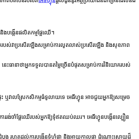
និង​ភាពបត់បែន​របស់វា
អេទីហ្វុន
ផ្តល់ជូននូវអត្ថប្រយោជន៍ជាច្រើនដែលនឹង
 និងបង្កើនផលិតកម្មផ្លែឈើ។
្តានុពល​របស់​វា​ប្រសើរ​ឡើង​សម្រាប់​ការលូតលាស់​ប្រសើរ​ឡើង និង​សុខភាព​
 នេះធានាថាអ្នកទទួលបានតម្លៃច្រើនបំផុតសម្រាប់ការវិនិយោគរបស់
យផ្ទះ ឬវាលស្រែកសិកម្មធំទូលាយទេ អេធីហ្វុន អាចជួយអ្នកឱ្យសម្រេច
ររង់ចាំផ្លែឈើរបស់អ្នកឱ្យទុំឥតឈប់ឈរ។ អេធីហ្វុនបង្កើនល្បឿន
្កាដំបូង រហូតដល់ការបង្កើនទំហំផ្កា និងអាយុកាលផ្កា ដំណោះស្រាយដ៏