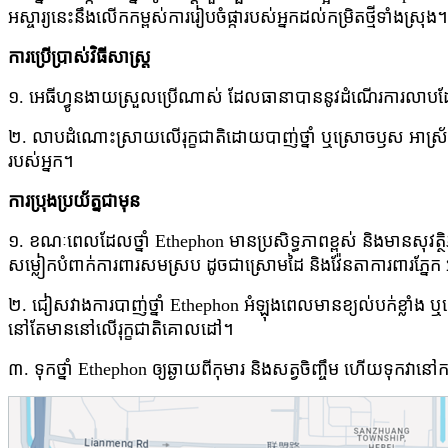
អស្ចារ្យនេះនឹងលើកកម្ពស់ការរៀបចំផ្ការបស់អ្នកដល់កម្រិតថ្មីទាំងស្រុង។
ការប្រើប្រាស់វិធីសាស្រ្ត
១. អេធីហ្វូនងាយស្រួលប្រើណាស់ ដែលធានាបាននូវដំណើរការលាបដែ
២. លាប​ដំណោះស្រាយ​លើ​រុក្ខជាតិ​ដោយ​បាញ់​ថ្នាំ ឬ​ស្រោច​ឫស អាស្រ័យ​លើ​
របស់​អ្នក។
ការប្រុងប្រយ័ត្នជាមុន
១. ខណៈពេលដែលថ្នាំ Ethephon មានប្រសិទ្ធភាពខ្ពស់ និងមានសុវត្ថិ
សម្លៀកបំពាក់ការពារសមស្រប ដូចជាស្រោមដៃ និងវ៉ែនតាការពារភ្នែក
២. ជៀសវាងការបាញ់ថ្នាំ Ethephon អំឡុងពេលមានខ្យល់បក់ខ្លាំង 
នៅតែមាននៅលើរុក្ខជាតិគោលដៅ។
៣. ទុកថ្នាំ Ethephon ឲ្យឆ្ងាយពីកុមារ និងសត្វចិញ្ចឹម ហើយទុកវានៅកន្