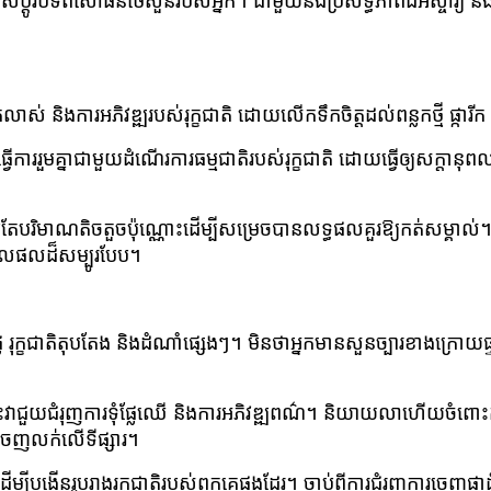
លាស់ប្តូរ​បទពិសោធន៍​ថែសួន​របស់​អ្នក។ ជាមួយនឹង​ប្រសិទ្ធភាព​ដ៏​អស្ចារ្យ 
់ និងការអភិវឌ្ឍរបស់រុក្ខជាតិ ដោយលើកទឹកចិត្តដល់ពន្លកថ្មី ផ្ការីក
ី​ធ្វើការ​រួមគ្នា​ជាមួយ​ដំណើរការ​ធម្មជាតិ​របស់​រុក្ខជាតិ ដោយ​ធ្វើ​ឲ្យ​សក
តែបរិមាណតិចតួចប៉ុណ្ណោះដើម្បីសម្រេចបានលទ្ធផលគួរឱ្យកត់សម្គាល់។
មូលផលដ៏សម្បូរបែប។
បផ្លែ រុក្ខជាតិតុបតែង និងដំណាំផ្សេងៗ។ មិនថាអ្នកមានសួនច្បារខាងក្រោ
ះវាជួយជំរុញការទុំផ្លែឈើ និងការអភិវឌ្ឍពណ៌។ និយាយលាហើយចំពោះកា
មចេញលក់លើទីផ្សារ។
ដើម្បីបង្កើនរូបរាងរុក្ខជាតិរបស់ពួកគេផងដែរ។ ចាប់ពីការជំរុញការចេញផ