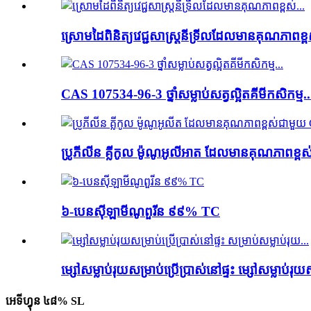
ស្រោមដៃពិនិត្យវេជ្ជសាស្ត្រនីទ្រីលដែលមានគុណភាពខ្ពស
CAS 107534-96-3 ថ្នាំសម្លាប់សត្វល្អិតគីមីកសិកម្ម..
ប្រូភីលីន គ្លីកូល ម៉ូណូអូលីអាត ដែលមានគុណភាពខ្ពស
៦-បេនស៊ីឡាមីណូពួរីន ៩៩% TC
ម្សៅសម្លាប់រុយសម្រាប់ប្រើប្រាស់នៅផ្ទះ ម្សៅសម្លាប់រុយស
អេទីហ្វុន ៤៨% SL