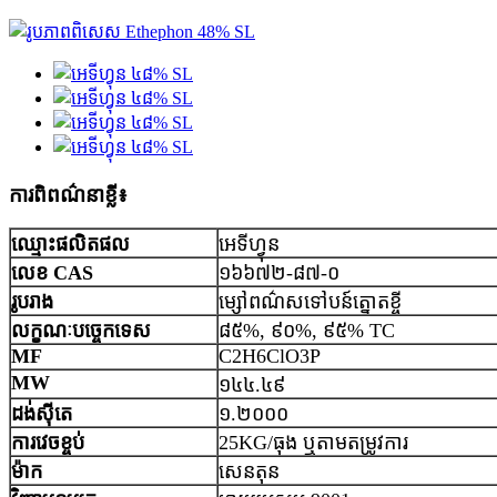
ការពិពណ៌នាខ្លី៖
ឈ្មោះផលិតផល
អេទីហ្វុន
លេខ CAS
១៦៦៧២-៨៧-០
រូបរាង
ម្សៅពណ៌សទៅបន៍ត្នោតខ្ចី
លក្ខណៈបច្ចេកទេស
៨៥%, ៩០%, ៩៥% TC
MF
C2H6ClO3P
MW
១៤៤.៤៩
ដង់ស៊ីតេ
១.២០០០
ការវេចខ្ចប់
25KG/ធុង ឬតាមតម្រូវការ
ម៉ាក
សេនតុន