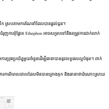
ងទឹក ស្របតាមការណែនាំដែលបានផ្តល់ជូន។
ុញ​ការ​ទុំ​ផ្លែ​ទេ Ethephon អាច​សម្រប​ទៅ​នឹង​តម្រូវការ​ជាក់លាក់​
រប្រុងប្រយ័ត្នមួយចំនួនដើម្បីធានាបាននូវលទ្ធផលល្អបំផុត។ ពាក់
ឹងការពារការរីករាលដាលដែលមិនបានគ្រោងទុក និងធានាថាដំណោះស្រាយ