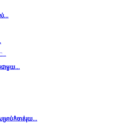
់...
.
់ជាមួយ...
ម្រាប់កំចាត់រុយ...