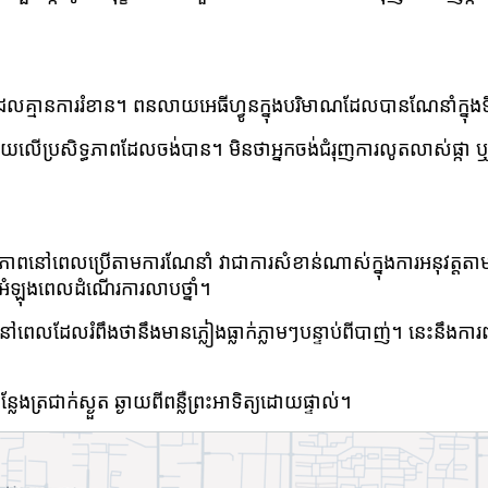
លគ្មានការរំខាន។ ពនលាយអេធីហ្វូនក្នុងបរិមាណដែលបានណែនាំក្នុ
ប្រសិទ្ធភាព​ដែល​ចង់​បាន។ មិន​ថា​អ្នក​ចង់​ជំរុញ​ការ​លូតលាស់​ផ្កា ឬ​ជំរ
ភាពនៅពេលប្រើតាមការណែនាំ វាជាការសំខាន់ណាស់ក្នុងការអនុវត្តតាមកា
 អំឡុងពេលដំណើរការលាបថ្នាំ។
ឬនៅពេលដែលរំពឹងថានឹងមានភ្លៀងធ្លាក់ភ្លាមៗបន្ទាប់ពីបាញ់។ នេះន
លែងត្រជាក់ស្ងួត ឆ្ងាយពីពន្លឺព្រះអាទិត្យដោយផ្ទាល់។