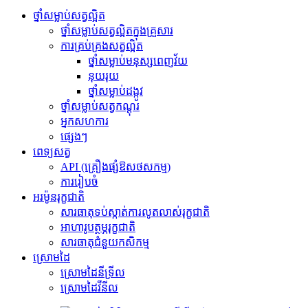
ថ្នាំសម្លាប់សត្វល្អិត
ថ្នាំសម្លាប់សត្វល្អិតក្នុងគ្រួសារ
ការគ្រប់គ្រងសត្វល្អិត
ថ្នាំសម្លាប់មនុស្សពេញវ័យ
នុយ​រុយ
ថ្នាំសម្លាប់ដង្កូវ
ថ្នាំសម្លាប់សត្វកណ្ដុរ
អ្នកសហការ
ផ្សេងៗ
ពេទ្យសត្វ
API (គ្រឿងផ្សំឱសថសកម្ម)
ការរៀបចំ
អរម៉ូនរុក្ខជាតិ
សារធាតុ​ទប់ស្កាត់​ការលូតលាស់​រុក្ខជាតិ
អាហារូបត្ថម្ភរុក្ខជាតិ
សារធាតុជំនួយកសិកម្ម
ស្រោមដៃ
ស្រោមដៃនីទ្រីល
ស្រោមដៃវីនីល