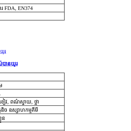
ការ FDA, EN374
ាស់បានយូរ
ាម
L
 ខៀវ, ពណ៌ស្វាយ, ថ្លា
រូនិច ឧស្សាហកម្មគីមី
លួន