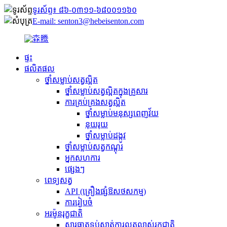
ទូរស័ព្ទ៖ ៨៦-០៣១១-៦៨០០១១៦០
E-mail: senton3@hebeisenton.com
ផ្ទះ
ផលិតផល
ថ្នាំសម្លាប់សត្វល្អិត
ថ្នាំសម្លាប់សត្វល្អិតក្នុងគ្រួសារ
ការគ្រប់គ្រងសត្វល្អិត
ថ្នាំសម្លាប់មនុស្សពេញវ័យ
នុយ​រុយ
ថ្នាំសម្លាប់ដង្កូវ
ថ្នាំសម្លាប់សត្វកណ្ដុរ
អ្នកសហការ
ផ្សេងៗ
ពេទ្យសត្វ
API (គ្រឿងផ្សំឱសថសកម្ម)
ការរៀបចំ
អរម៉ូនរុក្ខជាតិ
សារធាតុ​ទប់ស្កាត់​ការលូតលាស់​រុក្ខជាតិ