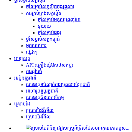
ថ្នាំសម្លាប់សត្វល្អិត
ថ្នាំសម្លាប់សត្វល្អិតក្នុងគ្រួសារ
ការគ្រប់គ្រងសត្វល្អិត
ថ្នាំសម្លាប់មនុស្សពេញវ័យ
នុយ​រុយ
ថ្នាំសម្លាប់ដង្កូវ
ថ្នាំសម្លាប់សត្វកណ្ដុរ
អ្នកសហការ
ផ្សេងៗ
ពេទ្យសត្វ
API (គ្រឿងផ្សំឱសថសកម្ម)
ការរៀបចំ
អរម៉ូនរុក្ខជាតិ
សារធាតុ​ទប់ស្កាត់​ការលូតលាស់​រុក្ខជាតិ
អាហារូបត្ថម្ភរុក្ខជាតិ
សារធាតុជំនួយកសិកម្ម
ស្រោមដៃ
ស្រោមដៃនីទ្រីល
ស្រោមដៃវីនីល