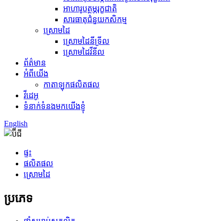
អាហារូបត្ថម្ភរុក្ខជាតិ
សារធាតុជំនួយកសិកម្ម
ស្រោមដៃ
ស្រោមដៃនីទ្រីល
ស្រោមដៃវីនីល
ព័ត៌មាន
អំពីយើង
កាតាឡុកផលិតផល
វីដេអូ
ទំនាក់ទំនងមកយើងខ្ញុំ
English
ផ្ទះ
ផលិតផល
ស្រោមដៃ
ប្រភេទ