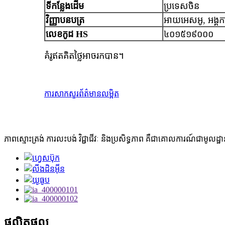
ទីកន្លែងដើម
ប្រទេសចិន
វិញ្ញាបនបត្រ
អាយអេសអូ, អង្គ
លេខកូដ HS
៤០១៥១៩០០០
គំរូឥតគិតថ្លៃអាចរកបាន។
ការសាកសួរ
ព័ត៌មានលម្អិត
ភាពស្មោះត្រង់ ការលះបង់ វិជ្ជាជីវៈ និងប្រសិទ្ធភាព គឺជាគោលការណ៍ជាមូលដ
ផលិតផល