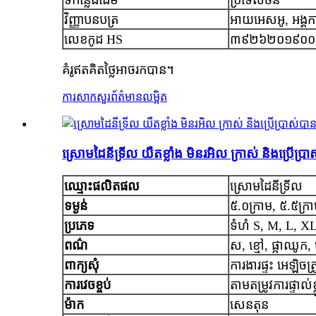
វិញ្ញាបនបត្រ
អាយអេសអូ, អង្គ
លេខកូដ HS
៣៩២៦២០១៩០០
គំរូឥតគិតថ្លៃអាចរកបាន។
ការសាកសួរ
ព័ត៌មានលម្អិត
ស្រោមដៃនីទ្រីល យឺតខ្លាំង មិនរអិល ក្រាស់ និងប្រើប្រ
ឈ្មោះផលិតផល
ស្រោមដៃនីទ្រីល
ទម្ងន់
៥.០ក្រាម, ៥.៥ក្រ
ប្រភេទ
ទំហំ S, M, L, X
ពណ៌
ស, ខ្មៅ, ផ្កាឈូក,
ពាក្យសុំ
ការងារផ្ទះ អេឡិចត្
ការវេចខ្ចប់
តាមតម្រូវការផ្ទាល់ខ្
ម៉ាក
សេនតុន