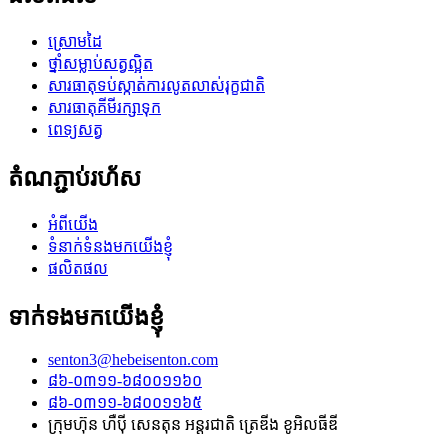
ស្រោមដៃ
ថ្នាំសម្លាប់សត្វល្អិត
សារធាតុ​ទប់ស្កាត់​ការលូតលាស់​រុក្ខជាតិ
សារធាតុគីមីរក្សាទុក
ពេទ្យសត្វ
តំណភ្ជាប់រហ័ស
អំពីយើង
ទំនាក់ទំនងមកយើងខ្ញុំ
ផលិតផល
ទាក់ទងមកយើងខ្ញុំ
senton3@hebeisenton.com
៨៦-០៣១១-៦៨០០១១៦០
៨៦-០៣១១-៦៨០០១១៦៥
ក្រុមហ៊ុន ហឺប៉ី សេនតុន អន្តរជាតិ ត្រេឌីង ខូអិលធីឌី