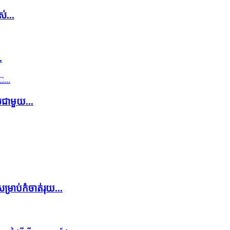
់...
.
់ជាមួយ...
ម្រាប់កំចាត់រុយ...