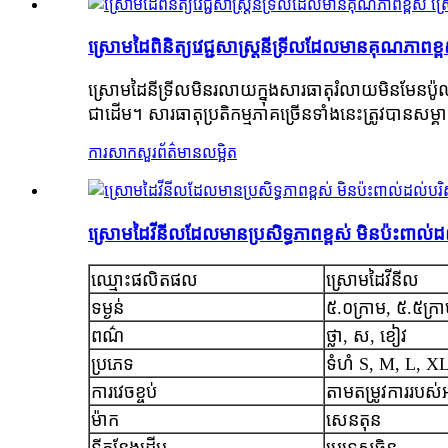
ស្រោមដៃពិនិត្យវេជ្ជសាស្ត្រនីទ្រីលដែលមានគុណភាព
ស្រោមដៃនីទ្រីលមិនរលាយក្នុងសារធាតុរំលាយមិនមែនប៉ូល
ជាដើម។ សារធាតុប្រតិកម្មភាគច្រើនទាំងនេះត្រូវបានសម្
ការសាកសួរ
ព័ត៌មានលម្អិត
ស្រោមដៃវីនីលដែលមានប្រសិទ្ធភាពខ្ពស់ មិនប៉ះពាល់ដ
ឈ្មោះផលិតផល
ស្រោមដៃវីនីល
ទម្ងន់
៥.០ក្រាម, ៥.៥ក្រ
ពណ៌
ថ្លា, ស, ខៀវ
ប្រភេទ
ទំហំ S, M, L, X
ការវេចខ្ចប់
តាមតម្រូវការរបស់
ម៉ាក
សេនតុន
ទីកន្លែងដើម
ប្រទេសចិន