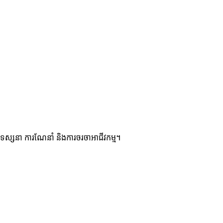
មកទស្សនា ការណែនាំ និងការចរចាអាជីវកម្ម។