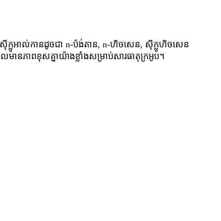
ីក្លូអាល់កានដូចជា n-ប៉ង់តាន, n-ហិចសេន, ស៊ីក្លូហិចសេន
ីលមានភាពខុសគ្នាយ៉ាងខ្លាំងសម្រាប់សារធាតុក្រអូប។