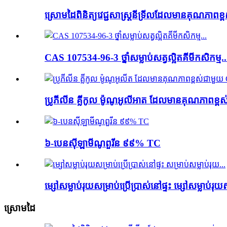
ស្រោមដៃពិនិត្យវេជ្ជសាស្ត្រនីទ្រីលដែលមានគុណភាពខ្ពស
CAS 107534-96-3 ថ្នាំសម្លាប់សត្វល្អិតគីមីកសិកម្ម..
ប្រូភីលីន គ្លីកូល ម៉ូណូអូលីអាត ដែលមានគុណភាពខ្ពស
៦-បេនស៊ីឡាមីណូពួរីន ៩៩% TC
ម្សៅសម្លាប់រុយសម្រាប់ប្រើប្រាស់នៅផ្ទះ ម្សៅសម្លាប់រុយស
ស្រោមដៃ