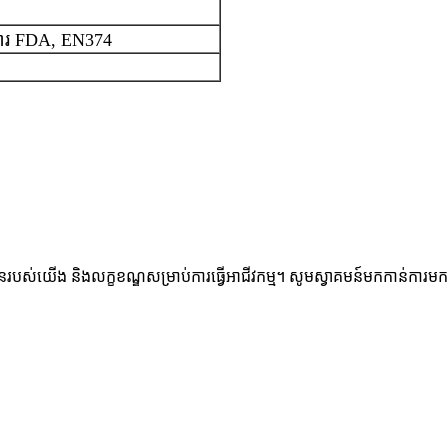
ការ FDA, EN374
្ឋានរបស់យើង និងលក្ខខណ្ឌសម្រាប់ការធ្វើអាជីវកម្ម។ សូមស្វាគមន៍មកកាន់ការ