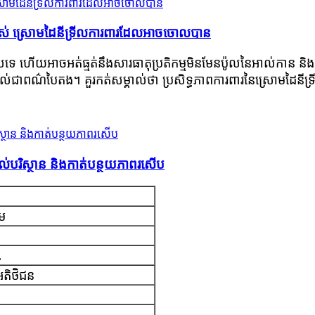
ខ្ពស់ ស្រោមដៃនីទ្រីលការពារដែលអាចចោលបាន
ទេ ហើយអាចអត់ធ្មត់នឹងសារធាតុប្រតិកម្មមិនមែនប៉ូលនៃអាល់កាន និងស៊
គាល់ជាពណ៌បៃតង។ គួរកត់សម្គាល់ថា ប្រសិទ្ធភាពការពារនៃស្រោមដៃនីទ្រ
ល់បរិស្ថាន និងកាត់បន្ថយភាពរសើប
ាម
L
អតិថិជន